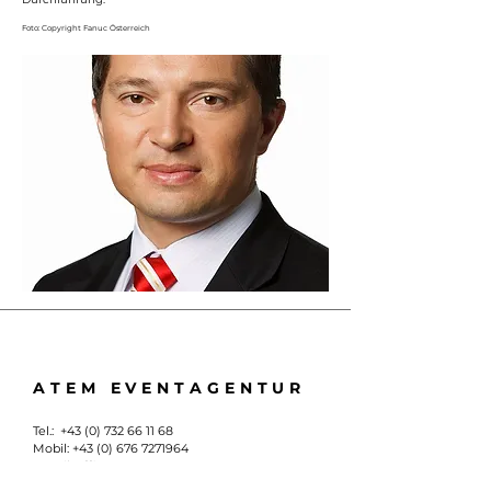
Foto: Copyright Fanuc Österreich
ATEM EVENTAGENTUR
Tel.:
+43 (0) 732 66 11 68
Mobil:
+43 (0) 676 7271964
E-Mail:
office@atem-events.at
Unionstrasse 39 I
A-4020 Linz