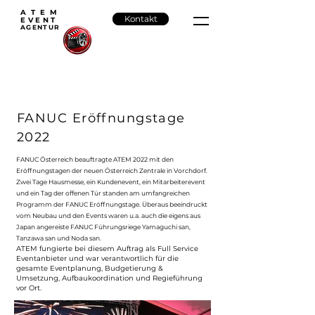
ATEM
Kontakt
EVENT
AGENTU
R
FANUC Eröffnungstage
2022
FANUC Österreich beauftragte ATEM 2022 mit den
Eröffnungstagen der neuen Österreich Zentrale in Vorchdorf.
Zwei Tage Hausmesse, ein Kundenevent, ein Mitarbeiterevent
und ein Tag der offenen Tür standen am umfangreichen
Programm der FANUC Eröffnungstage. Überaus beeindruckt
vom Neubau und den Events waren u.a. auch die eigens aus
Japan angereiste FANUC Führungsriege Yamaguchi san,
Tanzawa san und Noda san.
ATEM fungierte bei diesem Auftrag als Full Service
Eventanbieter und war verantwortlich für die
gesamte Eventplanung, Budgetierung &
Umsetzung, Aufbaukoordination und Regieführung
vor Ort.