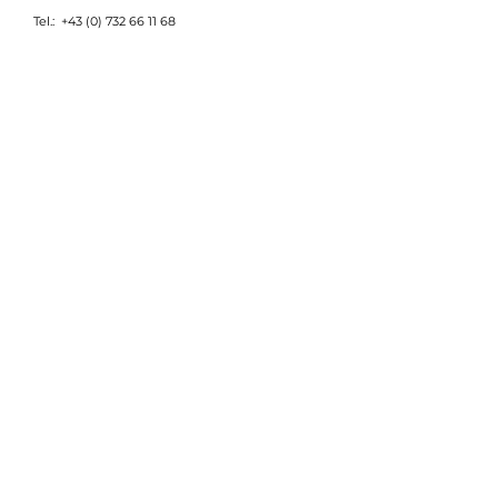
Tel.:
+43 (0) 732 66 11 68
Mobil:
+43 (0) 676 7271964
E-Mail:
office@atem-events.at
Unionstrasse 39 I
A-4020 Linz
Impressum
Lions Linz Aliter
Gründungsmitglied
NEWSLETTER
Für den ATEM Newsletter
anmelden.
E-Mail-Adresse
Anmelden