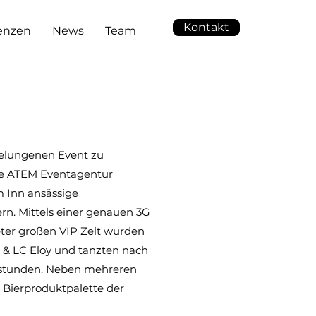
Kontakt
enzen
News
Team
gelungenen Event zu
die ATEM Eventagentur
m Inn ansässige
rn. Mittels einer genauen 3G
eter großen VIP Zelt wurden
ga & LC Eloy und tanzten nach
nstunden. Neben mehreren
 Bierproduktpalette der