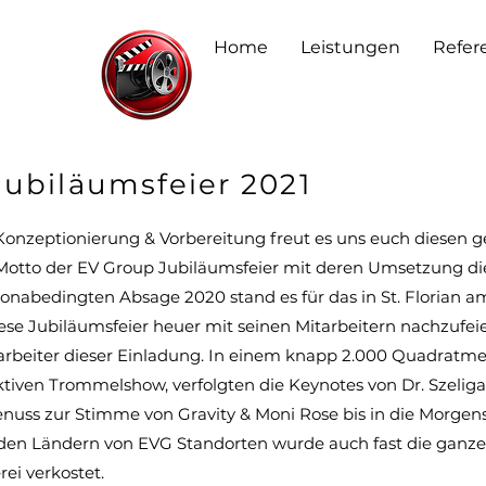
Home
Leistungen
Refer
Jubiläumsfeier 2021
 Konzeptionierung & Vorbereitung freut es uns euch diesen 
s Motto der EV Group Jubiläumsfeier mit deren Umsetzung 
onabedingten Absage 2020 stand es für das in St. Florian a
e Jubiläumsfeier heuer mit seinen Mitarbeitern nachzufeie
tarbeiter dieser Einladung. In einem knapp 2.000 Quadratm
raktiven Trommelshow, verfolgten die Keynotes von Dr. Szeli
nuss zur Stimme von Gravity & Moni Rose bis in die Morge
s den Ländern von EVG Standorten wurde auch fast die ganze
ei verkostet.