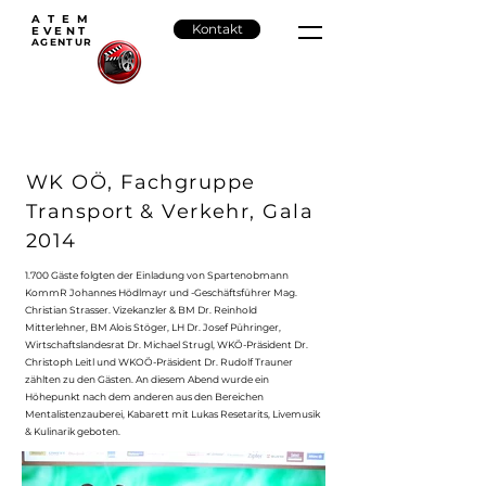
ATEM
Kontakt
EVENT
AGENTU
R
WK OÖ, Fachgruppe
Transport & Verkehr, Gala
2014
1.700 Gäste folgten der Einladung von Spartenobmann
KommR Johannes Hödlmayr und -Geschäftsführer Mag.
Christian Strasser. Vizekanzler & BM Dr. Reinhold
Mitterlehner, BM Alois Stöger, LH Dr. Josef Pühringer,
Wirtschaftslandesrat Dr. Michael Strugl, WKÖ-Präsident Dr.
Christoph Leitl und WKOÖ-Präsident Dr. Rudolf Trauner
zählten zu den Gästen. An diesem Abend wurde ein
Höhepunkt nach dem anderen aus den Bereichen
Mentalistenzauberei, Kabarett mit Lukas Resetarits, Livemusik
& Kulinarik geboten.