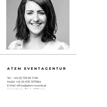
ATEM EVENTAGENTUR
Tel.:
+43 (0) 732 66 11 68
Mobil:
+43 (0) 676 7271964
E-Mail:
office@atem-events.at
Unionstrasse 39 I
A-4020 Linz
Impressum