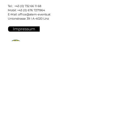
Tel.:
+43 (0) 732 66 11 68
Mobil:
+43 (0) 676 7271964
E-Mail:
office@atem-events.at
Unionstrasse 39 I
A-4020 Linz
Impressum
Lions Linz Aliter
Gründungsmitglied
NEWSLETTER
Für den ATEM Newsletter
anmelden.
E-Mail-Adresse
Anmelden